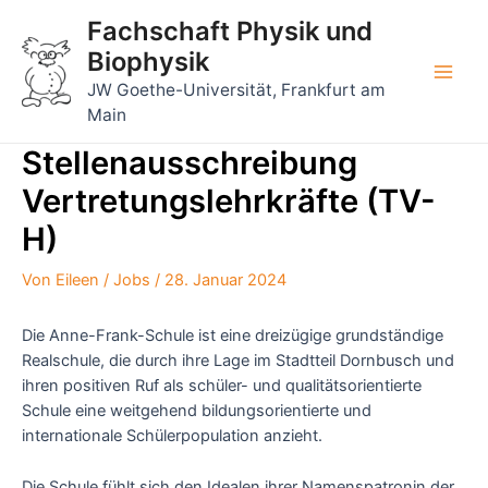
Zum
Fachschaft Physik und
Inhalt
Biophysik
springen
Main
JW Goethe-Universität, Frankfurt am
Main
Men
Stellenausschreibung
Vertretungslehrkräfte (TV-
H)
Von
Eileen
/
Jobs
/
28. Januar 2024
Die Anne-Frank-Schule ist eine dreizügige grundständige
Realschule, die durch ihre Lage im Stadtteil Dornbusch und
ihren positiven Ruf als schüler- und qualitätsorientierte
Schule eine weitgehend bildungsorientierte und
internationale Schülerpopulation anzieht.
Die Schule fühlt sich den Idealen ihrer Namenspatronin der