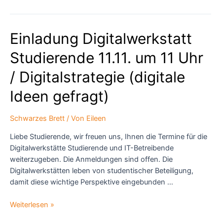
für
optische
Uhren
Einladung Digitalwerkstatt
an
der
Studierende 11.11. um 11 Uhr
PTB
Braunschweig
/ Digitalstrategie (digitale
(24-
Ideen gefragt)
229-
4B)
Schwarzes Brett
/ Von
Eileen
Liebe Studierende, wir freuen uns, Ihnen die Termine für die
Digitalwerkstätte Studierende und IT-Betreibende
weiterzugeben. Die Anmeldungen sind offen. Die
Digitalwerkstätten leben von studentischer Beteiligung,
damit diese wichtige Perspektive eingebunden …
Einladung
Weiterlesen »
Digitalwerkstatt