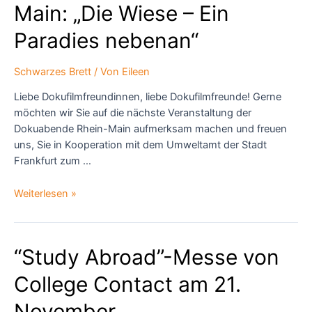
Nachhaltigkeit“
Main: „Die Wiese – Ein
von
der
Paradies nebenan“
Deutschen
Bank
Schwarzes Brett
/ Von
Eileen
Liebe Dokufilmfreundinnen, liebe Dokufilmfreunde! Gerne
möchten wir Sie auf die nächste Veranstaltung der
Dokuabende Rhein-Main aufmerksam machen und freuen
uns, Sie in Kooperation mit dem Umweltamt der Stadt
Frankfurt zum …
Dokuabende
Weiterlesen »
Rhein-
Main: „Die
Wiese
“Study Abroad”-Messe von
–
Ein
College Contact am 21.
Paradies
nebenan“
November