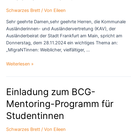
Schwarzes Brett
/ Von
Eileen
Sehr geehrte Damen,sehr geehrte Herren, die Kommunale
Ausländerinnen- und Ausländervertretung (KAV), der
Ausländerbeirat der Stadt Frankfurt am Main, spricht am
Donnerstag, dem 28.11.2024 ein wichtiges Thema an:
„MIgraNTinnen: Weiblicher, vielfältiger, …
MIgraNTinnen:
Weiterlesen »
Weiblicher,
vielfältiger,
zukunftsfähiger
Einladung zum BCG-
–
frischer
Mentoring-Programm für
Wind
für
Studentinnen
MINT
Schwarzes Brett
/ Von
Eileen