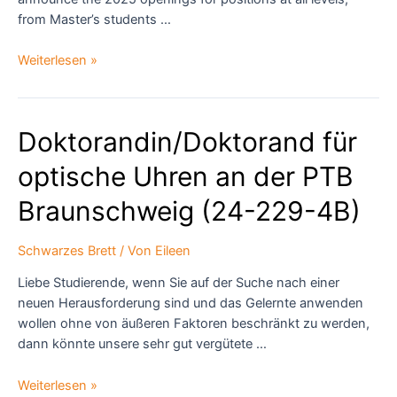
from Master’s students …
2025
Weiterlesen »
OPENINGS
–
Dipolar
Doktorandin/Doktorand für
Quantum
Gas
optische Uhren an der PTB
–
(Innsbruck,
Braunschweig (24-229-4B)
Ferlaino’s
group)
Schwarzes Brett
/ Von
Eileen
Liebe Studierende, wenn Sie auf der Suche nach einer
neuen Herausforderung sind und das Gelernte anwenden
wollen ohne von äußeren Faktoren beschränkt zu werden,
dann könnte unsere sehr gut vergütete …
Doktorandin/Doktorand
Weiterlesen »