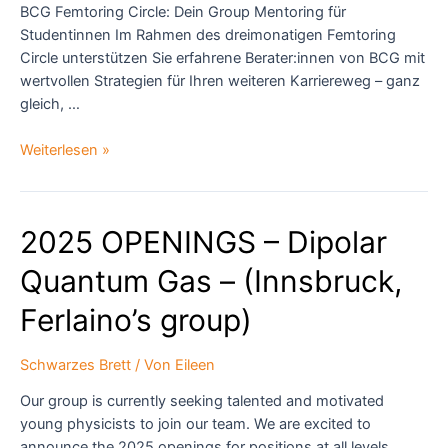
BCG Femtoring Circle: Dein Group Mentoring für
Studentinnen Im Rahmen des dreimonatigen Femtoring
Circle unterstützen Sie erfahrene Berater:innen von BCG mit
wertvollen Strategien für Ihren weiteren Karriereweg – ganz
gleich, …
Einladung
Weiterlesen »
zum
BCG-
Mentoring-
2025 OPENINGS – Dipolar
Programm
für
Quantum Gas – (Innsbruck,
Studentinnen
Ferlaino’s group)
Schwarzes Brett
/ Von
Eileen
Our group is currently seeking talented and motivated
young physicists to join our team. We are excited to
announce the 2025 openings for positions at all levels,