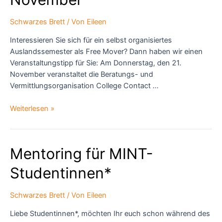
Schwarzes Brett
/ Von
Eileen
Interessieren Sie sich für ein selbst organisiertes
Auslandssemester als Free Mover? Dann haben wir einen
Veranstaltungstipp für Sie: Am Donnerstag, den 21.
November veranstaltet die Beratungs- und
Vermittlungsorganisation College Contact …
“Study
Weiterlesen »
Abroad”-
Messe
von
Mentoring für MINT-
College
Contact
Studentinnen*
am
21.
Schwarzes Brett
/ Von
Eileen
November
Liebe Studentinnen*, möchten Ihr euch schon während des