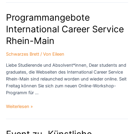
Studierende
11.11.
Programmangebote
um
11
International Career Service
Uhr
/
Rhein-Main
Digitalstrategie
(digitale
Schwarzes Brett
/ Von
Eileen
Ideen
Liebe Studierende und Absolvent*innen, Dear students and
gefragt)
graduates, die Webseiten des International Career Service
Rhein-Main sind relaunched worden und wieder online. Seit
Freitag können Sie sich zum neuen Online-Workshop-
Programm für …
Programmangebote
Weiterlesen »
International
Career
Service
Event zu „Künstliche
Rhein-