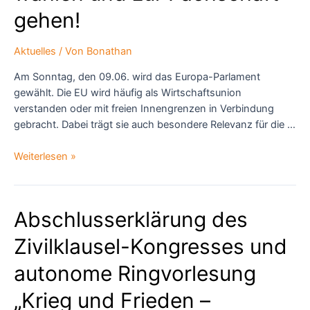
gehen!
Aktuelles
/ Von
Bonathan
Am Sonntag, den 09.06. wird das Europa-Parlament
gewählt. Die EU wird häufig als Wirtschaftsunion
verstanden oder mit freien Innengrenzen in Verbindung
gebracht. Dabei trägt sie auch besondere Relevanz für die …
EU-
Weiterlesen »
Wahl
und
wir
Abschlusserklärung des
Studis
–
Zivilklausel-Kongresses und
wählen
und
autonome Ringvorlesung
zur
„Krieg und Frieden –
Fachschaft