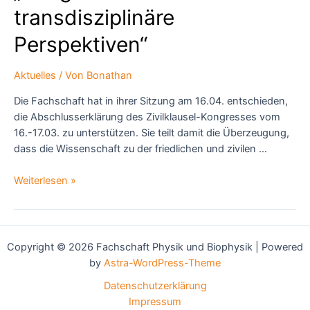
gehen!
transdisziplinäre
Perspektiven“
Aktuelles
/ Von
Bonathan
Die Fachschaft hat in ihrer Sitzung am 16.04. entschieden,
die Abschlusserklärung des Zivilklausel-Kongresses vom
16.-17.03. zu unterstützen. Sie teilt damit die Überzeugung,
dass die Wissenschaft zu der friedlichen und zivilen …
Abschlusserklärung
Weiterlesen »
des
Zivilklausel-
Kongresses
und
Copyright © 2026 Fachschaft Physik und Biophysik | Powered
autonome
by
Astra-WordPress-Theme
Ringvorlesung
Datenschutzerklärung
„Krieg
Impressum
und