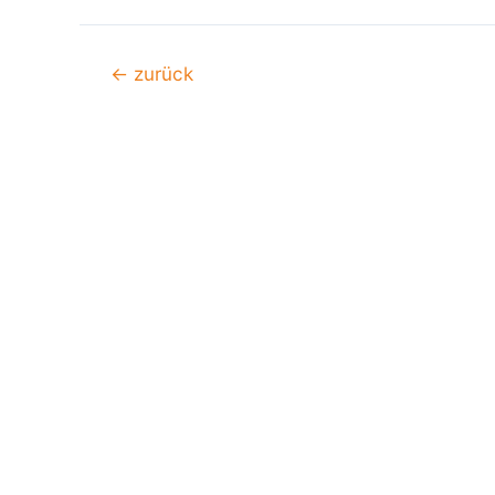
Beitragsnavigation
←
zurück