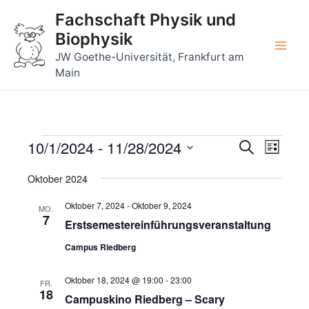
Zum
Fachschaft Physik und
Inhalt
Biophysik
springen
Main
JW Goethe-Universität, Frankfurt am
Main
Men
10/1/2024
 - 
11/28/2024
Veransta
Veran
Veranstaltungen
Suche
Liste
Ansic
Suche
Datum
Navig
Oktober 2024
wählen.
und
Oktober 7, 2024
-
Oktober 9, 2024
Ansichte
MO.
7
Erstsemestereinführungsveranstaltung
Navigati
Campus Riedberg
Oktober 18, 2024 @ 19:00
-
23:00
FR.
18
Campuskino Riedberg – Scary