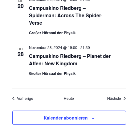
MI.
20
Campuskino Riedberg –
Spiderman: Across The Spider-
Verse
Großer Hörsaal der Physik
November 28, 2024 @ 19:00
-
21:30
DO.
28
Campuskino Riedberg – Planet der
Affen: New Kingdom
Großer Hörsaal der Physik
Veranstaltungen
Veranstal
Vorherige
Heute
Nächste
Kalender abonnieren