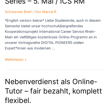
Series – 5. Mai / ICS RM
Schwarzes Brett
/ Von
Marcel R
*English version below* Liebe Studierende, auch in diesem
Semester bietet unser hochschulübergreifendes
Kooperationsprojekt International Career Service Rhein-
Main ein vielfältiges kostenloses Online-Programm an.In
unserer Vortragsreihe DIGITAL PIONEERS stellen
Expert*innen aus modernen …
DIGITAL
Weiterlesen »
PIONEERS
Lecture
Series
Nebenverdienst als Online-
–
5.
Tutor – fair bezahlt, komplett
Mai
/
flexibel.
ICS