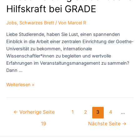
Hilfskraft bei GRADE
Jobs
,
Schwarzes Brett
/ Von
Marcel R
Liebe Studierende, haben Sie Lust, einen spannenden
Einblick in die Arbeit einer zentralen Einrichtung der Goethe-
Universität zu bekommen, internationale
Wissenschaftler*innen zu begleiten und wertvolle
Erfahrungen im Veranstaltungsmanagement zu sammeln?
Dann …
Ausschreibung
Weiterlesen »
Studentische
Hilfskraft
bei
Seitennummerierung
←
Vorherige Seite
1
2
3
4
…
GRADE
der
19
Nächste Seite
→
Beiträge