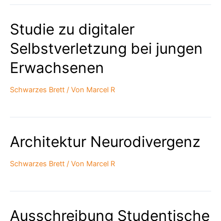
Main:
Nächste
Studie zu digitaler
Veranstaltung
28.4.2026,
Selbstverletzung bei jungen
19
Uhr
Erwachsenen
Schwarzes Brett
/ Von
Marcel R
Architektur Neurodivergenz
Schwarzes Brett
/ Von
Marcel R
Ausschreibung Studentische