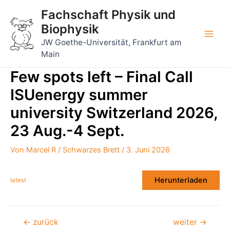
Zum
Fachschaft Physik und
Inhalt
Biophysik
springen
Main
JW Goethe-Universität, Frankfurt am
Main
Men
Few spots left – Final Call
ISUenergy summer
university Switzerland 2026,
23 Aug.-4 Sept.
Von
Marcel R
/
Schwarzes Brett
/
3. Juni 2026
Herunterladen
latest
Beitragsnavigation
←
zurück
weiter
→