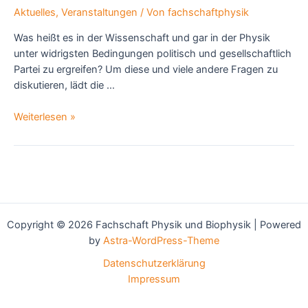
Aktuelles
,
Veranstaltungen
/ Von
fachschaftphysik
Was heißt es in der Wissenschaft und gar in der Physik
unter widrigsten Bedingungen politisch und gesellschaftlich
Partei zu ergreifen? Um diese und viele andere Fragen zu
diskutieren, lädt die …
Lesung
Weiterlesen »
von
„Die
Formel
des
Widerstands“
mit
Copyright © 2026 Fachschaft Physik und Biophysik | Powered
Astrid
by
Astra-WordPress-Theme
Viciano
Datenschutzerklärung
Impressum