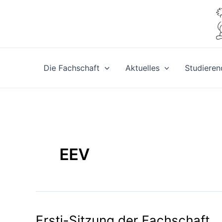
Zum
Inhalt
springen
Die Fachschaft
Aktuelles
Studieren
EEV
Ersti-Sitzung der Fachschaft