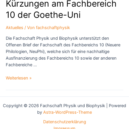
Kürzungen am Fachbereich
10 der Goethe-Uni
Aktuelles
/ Von
fachschaftphysik
Die Fachschaft Physik und Biophysik unterstützt den
Offenen Brief der Fachschaft des Fachbereichs 10 (Neuere
Philologien, NeuPhi), welche sich für eine nachhaltige
Ausfinanzierung des Fachbereichs 10 sowie der anderen
Fachbereiche …
Offener
Weiterlesen »
Brief der
Fachschaft
10
(NeuPhi)
Copyright © 2026 Fachschaft Physik und Biophysik | Powered
bezüglich
by
Astra-WordPress-Theme
drohender
Datenschutzerklärung
finanzieller
Impressum