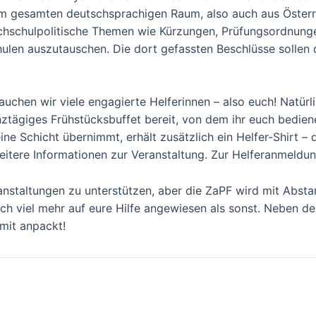
m gesamten deutschsprachigen Raum, also auch aus Österr
ochschulpolitische Themen wie Kürzungen, Prüfungsordnunge
len auszutauschen. Die dort gefassten Beschlüsse sollen da
uchen wir viele engagierte Helferinnen – also euch! Natürl
nztägiges Frühstücksbuffet bereit, von dem ihr euch bedie
ine Schicht übernimmt, erhält zusätzlich ein Helfer-Shirt –
weitere Informationen zur Veranstaltung. Zur Helferanmeldun
anstaltungen zu unterstützen, aber die ZaPF wird mit Abstan
och viel mehr auf eure Hilfe angewiesen als sonst. Neben d
 mit anpackt!