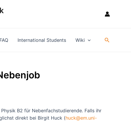
k
Suche
FAQ
International Students
Wiki
-Nebenjob
hysik B2 für Nebenfachstudierende. Falls ihr
ichst direkt bei Birgit Huck (
huck@em.uni-