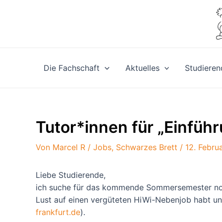
Zum
Inhalt
springen
Die Fachschaft
Aktuelles
Studieren
Tutor*innen für „Einfüh
Von
Marcel R
/
Jobs
,
Schwarzes Brett
/
12. Febru
Liebe Studierende,
ich suche für das kommende Sommersemester noch 
Lust auf einen vergüteten HiWi-Nebenjob habt und 
frankfurt.de
).