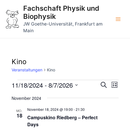
Zum
Fachschaft Physik und
Inhalt
Biophysik
springen
Main
JW Goethe-Universität, Frankfurt am
Main
Men
Kino
Veranstaltungen
Kino
Veranstaltungen
11/18/2024
 - 
8/7/2026
Veransta
Veran
Suche
Liste
Ansic
Suche
Datum
Navig
November 2024
wählen.
und
November 18, 2024 @ 19:00
-
21:30
Ansichte
MO.
18
Campuskino Riedberg – Perfect
Navigati
Days