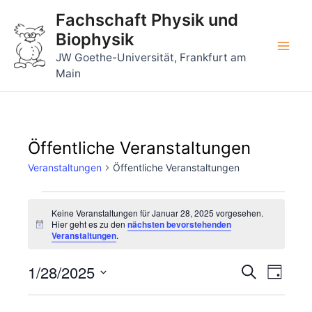
Zum
Fachschaft Physik und
Inhalt
Biophysik
springen
Main
JW Goethe-Universität, Frankfurt am
Main
Men
Öffentliche Veranstaltungen
Veranstaltungen
Öffentliche Veranstaltungen
Veranstaltungen
Keine Veranstaltungen für Januar 28, 2025 vorgesehen.
für
Hier geht es zu den
nächsten bevorstehenden
Hinweis
Veranstaltungen
.
Januar
28,
1/28/2025
Veransta
Veran
Suche
Tag
2025
Ansic
Suche
Datum
Navig
wählen.