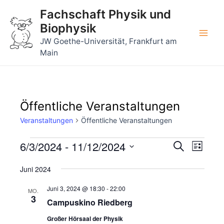
Zum
Fachschaft Physik und
Inhalt
Biophysik
springen
Main
JW Goethe-Universität, Frankfurt am
Main
Men
Öffentliche Veranstaltungen
Veranstaltungen
Öffentliche Veranstaltungen
Veranstaltungen
6/3/2024
 - 
11/12/2024
Veransta
Veran
Suche
Liste
Ansic
Suche
Datum
Navig
Juni 2024
wählen.
und
Juni 3, 2024 @ 18:30
-
22:00
Ansichte
MO.
3
Campuskino Riedberg
Navigati
Großer Hörsaal der Physik